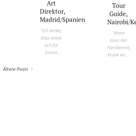
Art
kommen."
Tour
Gastronomie
Direktor,
und
Guide,
Madrid/Spanien
Hotellerie."
Nairobi/K
"Ich denke,
"
Wenn
dass etwas
eines der
sich für
Familienmitgli
immer
krank wird,
geändert
wird der
hat."
Ältere Posts
Zugang zu
medizinischer
Behandlung
sehr
schwierig
sein."