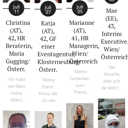
Juli
Juli
Juli
Mae
05
11
07
(EE),
Marianne
Christina
Katja
43,
(AT),
(AT),
(AT),
Interim
41, HR
42, HR
42, GF
Executive
Managerin,
Beraterin,
einer
Wien/
Wien/
Maria
Eventagentur,
Österreic
Österreich
Gugging/
Klosterneuburg/
"Die
Österr.
Österr.
"Meine
Tatsache,
Gedanken
"Ich habe
"Meine
dass sich
zum
seit März
Event-
die Welt für
Thema
meine
Firma, die
immer
Covid
Eltern
ich seit
verändert
haben sich
nicht
knapp 15
hat, ist
rasant
umarmt,
Jahren
jedoch
verändert.
das fehlt
habe, steht
nichts
Die
mir
vor dem