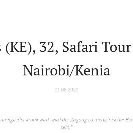
 (KE), 32, Safari Tour
Nairobi/Kenia
01.06.2020
enmitglieder krank wird, wird der Zugang zu medizinischer Be
sein."