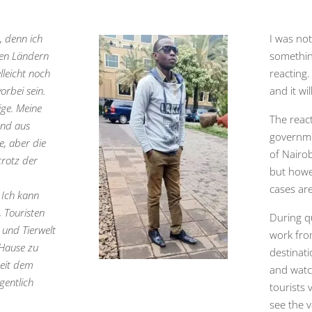
, denn ich
I was not
ren Ländern
somethin
lleicht noch
reacting
orbei sein.
and it wil
ige. Meine
The reac
und aus
governme
, aber die
of Nairob
trotz der
but howe
cases ar
 Ich kann
, Touristen
During q
 und Tierwelt
work fro
 Hause zu
destinati
Seit dem
and watc
gentlich
tourists 
see the v