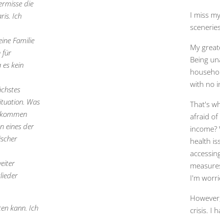
vermisse die
I miss my
ris. Ich
sceneries
ine Familie
My great
 für
Being un
 es kein
household
with no 
ächstes
Situation. Was
That's wh
chkommen
afraid o
n eines der
income? W
ischer
health is
accessing
eiter
measures
lieder
I'm worr
However, 
ten kann. Ich
crisis. I