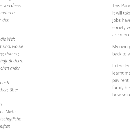
s von dieser
This Pand
 anderen
It will t
er den
Jobs have
society w
are more 
 die Welt
 sind, wo sie
My own pl
wig dauern,
back to w
schaft ändern.
In the lo
nschen mehr
learnt m
pay rent
 nach
family h
chen, über
how smal
n
ine Miete
tschaftliche
auften