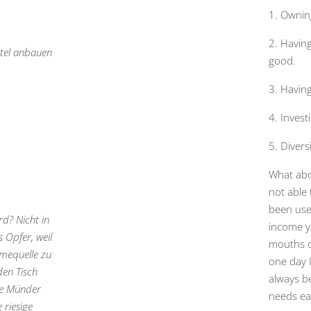
1. Ownin
2. Havin
ttel anbauen
good.
3. Having
4. Invest
5. Divers
What abou
not able 
been use
rd? Nicht in
income y
s Opfer, weil
mouths d
hmequelle zu
one day I
den Tisch
always be
ere Münder
needs ea
 riesige