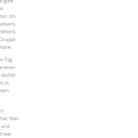
ne gute
er
ten. Ich
ckdowns.
fektions-
 Gruppe
ntäne.
en Tag
e einen
, dachte
en in
hsten
um
 hat. Man
n und
t war