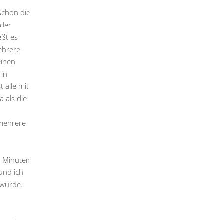
Schon die
 der
eßt es
ehrere
einen
 in
 alle mit
 als die
 mehrere
r Minuten
und ich
 würde.