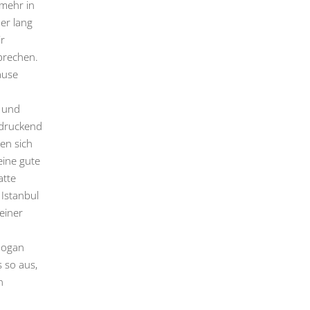
 mehr in
er lang
ir
brechen.
ause
s und
ndruckend
en sich
ine gute
atte
 Istanbul
einer
dogan
 so aus,
n