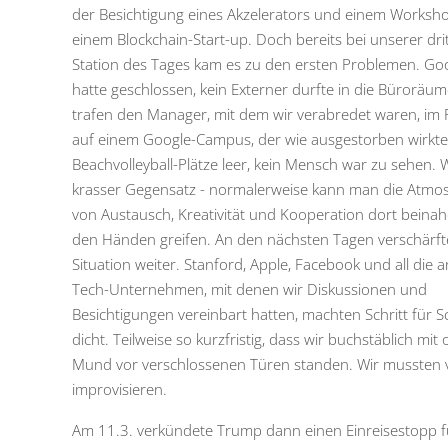
der Besichtigung eines Akzelerators und einem Worksh
einem Blockchain-Start-up. Doch bereits bei unserer dri
Station des Tages kam es zu den ersten Problemen. Go
hatte geschlossen, kein Externer durfte in die Büroräum
trafen den Manager, mit dem wir verabredet waren, im F
auf einem Google-Campus, der wie ausgestorben wirkte
Beachvolleyball-Plätze leer, kein Mensch war zu sehen. 
krasser Gegensatz - normalerweise kann man die Atmo
von Austausch, Kreativität und Kooperation dort beinah
den Händen greifen. An den nächsten Tagen verschärfte
Situation weiter. Stanford, Apple, Facebook und all die 
Tech-Unternehmen, mit denen wir Diskussionen und
Besichtigungen vereinbart hatten, machten Schritt für Sc
dicht. Teilweise so kurzfristig, dass wir buchstäblich mit
Mund vor verschlossenen Türen standen. Wir mussten v
improvisieren.
Am 11.3. verkündete Trump dann einen Einreisestopp f