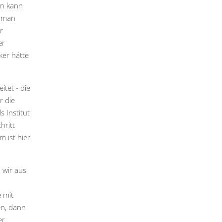
on kann
e man
r
er
ker hätte
tet - die
r die
 Institut
hritt
m ist hier
 wir aus
 mit
en, dann
er