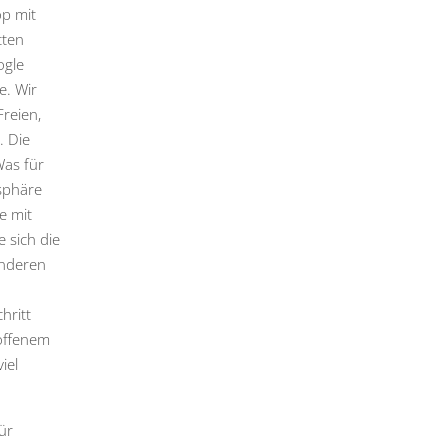
op mit
tten
ogle
e. Wir
reien,
. Die
Was für
sphäre
e mit
 sich die
anderen
hritt
 offenem
iel
ür