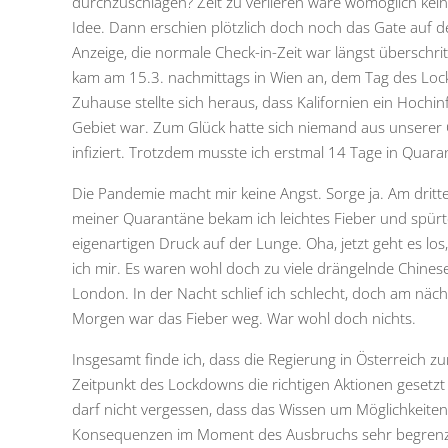
durchzuschlagen? Zeit zu verlieren wäre womöglich kei
Idee. Dann erschien plötzlich doch noch das Gate auf d
Anzeige, die normale Check-in-Zeit war längst überschrit
kam am 15.3. nachmittags in Wien an, dem Tag des Lo
Zuhause stellte sich heraus, dass Kalifornien ein Hochin
Gebiet war. Zum Glück hatte sich niemand aus unserer
infiziert. Trotzdem musste ich erstmal 14 Tage in Quara
Die Pandemie macht mir keine Angst. Sorge ja. Am dritt
meiner Quarantäne bekam ich leichtes Fieber und spürt
eigenartigen Druck auf der Lunge. Oha, jetzt geht es los
ich mir. Es waren wohl doch zu viele drängelnde Chines
London. In der Nacht schlief ich schlecht, doch am näc
Morgen war das Fieber weg. War wohl doch nichts.
Insgesamt finde ich, dass die Regierung in Österreich z
Zeitpunkt des Lockdowns die richtigen Aktionen gesetzt
darf nicht vergessen, dass das Wissen um Möglichkeite
Konsequenzen im Moment des Ausbruchs sehr begrenz