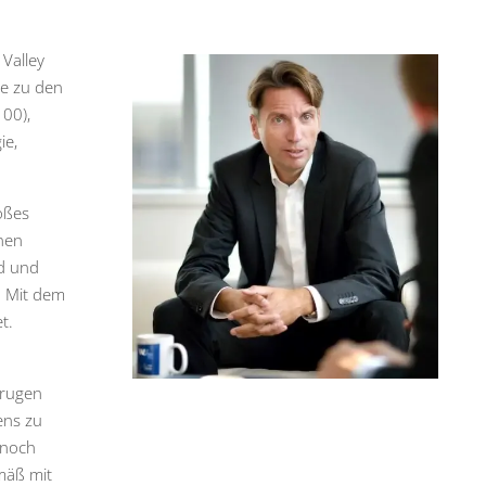
 Valley
e zu den
100),
ie,
oßes
nen
nd und
. Mit dem
t.
trugen
ens zu
 noch
mäß mit