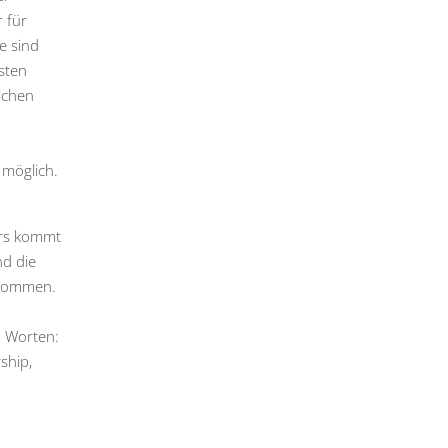
 für
e sind
sten
ichen
 möglich.
ers kommt
nd die
 kommen.
n Worten:
ship,