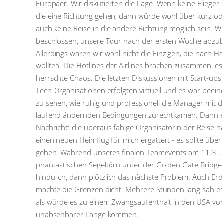
Europäer. Wir diskutierten die Lage. Wenn keine Flieger
die eine Richtung gehen, dann würde wohl über kurz od
auch keine Reise in die andere Richtung möglich sein. W
beschlossen, unsere Tour nach der ersten Woche abzu
Allerdings waren wir wohl nicht die Einzigen, die nach H
wollten. Die Hotlines der Airlines brachen zusammen, es
herrschte Chaos. Die letzten Diskussionen mit Start-up
Tech-Organisationen erfolgten virtuell und es war beei
zu sehen, wie ruhig und professionell die Manager mit d
laufend ändernden Bedingungen zurechtkamen. Dann e
Nachricht: die überaus fähige Organisatorin der Reise h
einen neuen Heimflug für mich ergattert - es sollte über
gehen. Während unseres finalen Teamevents am 11.3., 
phantastischen Segeltörn unter der Golden Gate Bridge
hindurch, dann plötzlich das nächste Problem: Auch Er
machte die Grenzen dicht. Mehrere Stunden lang sah es
als würde es zu einem Zwangsaufenthalt in den USA vo
unabsehbarer Länge kommen.