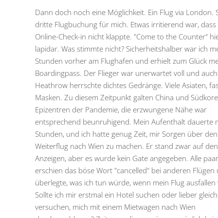
Dann doch noch eine Möglichkeit. Ein Flug via London. 
dritte Flugbuchung für mich. Etwas irritierend war, dass
Online-Check-in nicht klappte. "Come to the Counter" hi
lapidar. Was stimmte nicht? Sicherheitshalber war ich m
Stunden vorher am Flughafen und erhielt zum Glück m
Boardingpass. Der Flieger war unerwartet voll und auch
Heathrow herrschte dichtes Gedränge. Viele Asiaten, fast
Masken. Zu diesem Zeitpunkt galten China und Südkorea
Epizentren der Pandemie, die erzwungene Nähe war
entsprechend beunruhigend. Mein Aufenthalt dauerte
Stunden, und ich hatte genug Zeit, mir Sorgen über den
Weiterflug nach Wien zu machen. Er stand zwar auf den
Anzeigen, aber es wurde kein Gate angegeben. Alle paa
erschien das böse Wort "cancelled" bei anderen Flügen 
überlegte, was ich tun würde, wenn mein Flug ausfallen
Sollte ich mir erstmal ein Hotel suchen oder lieber gleich
versuchen, mich mit einem Mietwagen nach Wien