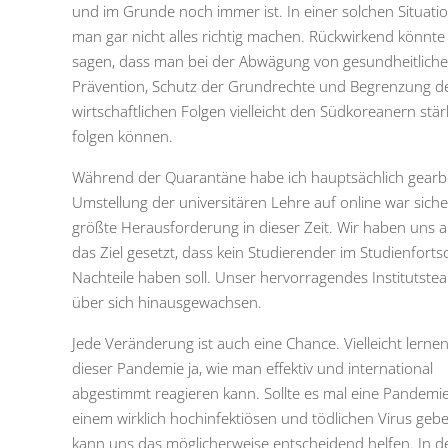
und im Grunde noch immer ist. In einer solchen Situati
man gar nicht alles richtig machen. Rückwirkend könnt
sagen, dass man bei der Abwägung von gesundheitliche
Prävention, Schutz der Grundrechte und Begrenzung d
wirtschaftlichen Folgen vielleicht den Südkoreanern stär
folgen können.
Während der Quarantäne habe ich hauptsächlich gearbei
Umstellung der universitären Lehre auf online war siche
größte Herausforderung in dieser Zeit. Wir haben uns als
das Ziel gesetzt, dass kein Studierender im Studienfortsc
Nachteile haben soll. Unser hervorragendes Institutstea
über sich hinausgewachsen.
Jede Veränderung ist auch eine Chance. Vielleicht lernen
dieser Pandemie ja, wie man effektiv und international
abgestimmt reagieren kann. Sollte es mal eine Pandemie
einem wirklich hochinfektiösen und tödlichen Virus geb
kann uns das möglicherweise entscheidend helfen. In d