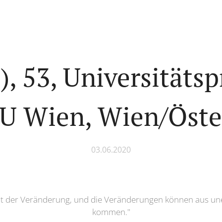
), 53, Universitätsp
U Wien, Wien/Öster
03.06.2020
elt der Veränderung, und die Veränderungen können aus u
kommen."