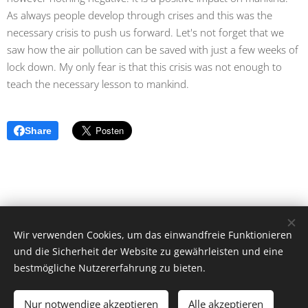
As always people develop through crises and this was the
necessary crisis to push us forward. Let's not forget that we
saw how the air pollution can be saved with just a few weeks of
lock down. My only fear is that this crisis was not enough to
teach the necessary lesson to mankind.
Share
caras de la pandemia / Angelika Rütgen-Dömötör © Alle Rechte
Wir verwenden Cookies, um das einwandfreie Funktionieren
vorbehalten 2020
und die Sicherheit der Website zu gewährleisten und eine
Cookies
bestmögliche Nutzererfahrung zu bieten.
Sprachen
Nur notwendige akzeptieren
Alle akzeptieren