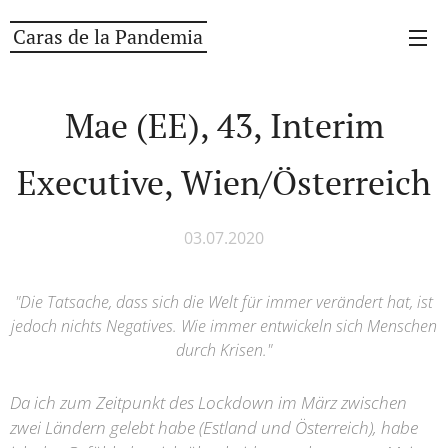
Caras de la Pandemia
Mae (EE), 43, Interim
Executive, Wien/Österreich
03.07.2020
"Die Tatsache, dass sich die Welt für immer verändert hat, ist
jedoch nichts Negatives. Wie immer entwickeln sich Menschen
durch Krisen."
Da ich zum Zeitpunkt des Lockdown im März zwischen
zwei Ländern gelebt habe (Estland und Österreich), habe