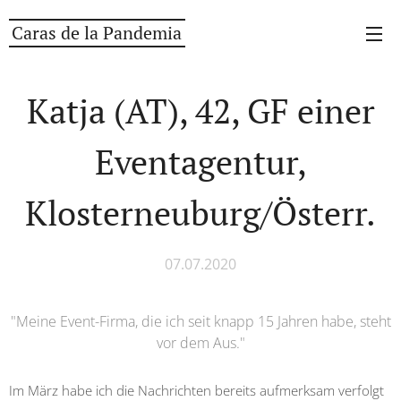
Caras de la Pandemia
Katja (AT), 42, GF einer
Eventagentur,
Klosterneuburg/Österr.
07.07.2020
"Meine Event-Firma, die ich seit knapp 15 Jahren habe, steht
vor dem Aus."
Im März habe ich die Nachrichten bereits aufmerksam verfolgt