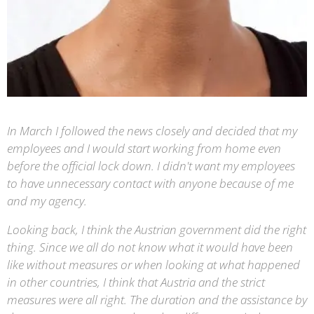
In March I followed the news closely and decided that my
employees and I would start working from home even
before the official lock down. I didn't want my employees
to have unnecessary contact with anyone because of me
and my agency.
Looking back, I think the Austrian government did the right
thing. Since we all do not know what it would have been
like without measures or when looking at what happened
in other countries, I think that Austria and the strict
measures were all right. The duration and the assistance by