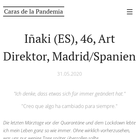
Caras de la Pandemia
Iñaki (ES), 46, Art
Direktor, Madrid/Spanien
31.05.2020
"Ich denke, dass etwas sich für immer geändert hat."
"Creo que algo ha cambiado para siempre."
Die letzten Märztage vor der Quarantäne und dem Lockdown lebte
ich mein Leben ganz so wie immer. Ohne wirklich vorherzusehen,
was uns nur wenige Tage später überrollen sollte.