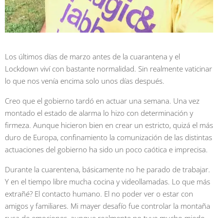
Los últimos días de marzo antes de la cuarantena y el
Lockdown viví con bastante normalidad. Sin realmente vaticinar
lo que nos venía encima solo unos días después.
Creo que el gobierno tardó en actuar una semana. Una vez
montado el estado de alarma lo hizo con determinación y
firmeza. Aunque hicieron bien en crear un estricto, quizá el más
duro de Europa, confinamiento la comunización de las distintas
actuaciones del gobierno ha sido un poco caótica e imprecisa.
Durante la cuarentena, básicamente no he parado de trabajar.
Y en el tiempo libre mucha cocina y videollamadas. Lo que más
extrañé? El contacto humano. El no poder ver o estar con
amigos y familiares. Mi mayer desafío fue controlar la montaña
rusa de emociones, aunque realmente no tuve mucho miedo.