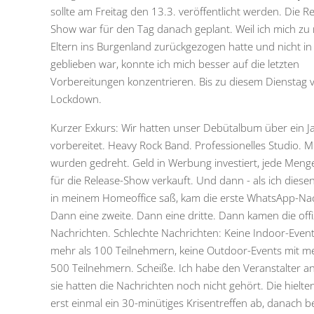
sollte am Freitag den 13.3. veröffentlicht werden. Die R
Show war für den Tag danach geplant. Weil ich mich zu
Eltern ins Burgenland zurückgezogen hatte und nicht in
geblieben war, konnte ich mich besser auf die letzten
Vorbereitungen konzentrieren. Bis zu diesem Dienstag
Lockdown.
Kurzer Exkurs: Wir hatten unser Debütalbum über ein J
vorbereitet. Heavy Rock Band. Professionelles Studio. M
wurden gedreht. Geld in Werbung investiert, jede Menge
für die Release-Show verkauft. Und dann - als ich diese
in meinem Homeoffice saß, kam die erste WhatsApp-Nac
Dann eine zweite. Dann eine dritte. Dann kamen die offiz
Nachrichten. Schlechte Nachrichten: Keine Indoor-Event
mehr als 100 Teilnehmern, keine Outdoor-Events mit me
500 Teilnehmern. Scheiße. Ich habe den Veranstalter a
sie hatten die Nachrichten noch nicht gehört. Die hielt
erst einmal ein 30-minütiges Krisentreffen ab, danach 