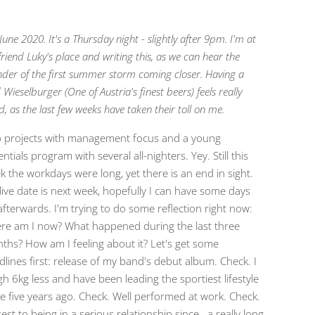
.June 2020. It's a Thursday night - slightly after 9pm. I'm at
riend Luky's place and writing this, as we can hear the
nder of the first summer storm coming closer. Having a
 Wieselburger (One of Austria's finest beers) feels really
, as the last few weeks have taken their toll on me.
 projects with management focus and a young
ntials program with several all-nighters. Yey. Still this
k the workdays were long, yet there is an end in sight.
live date is next week, hopefully I can have some days
afterwards. I'm trying to do some reflection right now:
re am I now? What happened during the last three
ths? How am I feeling about it? Let's get some
dlines first: release of my band's debut album. Check. I
gh 6kg less and have been leading the sportiest lifestyle
ce five years ago. Check. Well performed at work. Check.
est to being in a serious relationship since...a really long