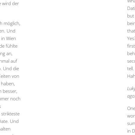
Wha
e wird der
Dati
but 
h möglich,
bein
hen. Und
that
 in Wien
Yes
de fühlte
firs
ing an,
beha
nmal auf
sec
. Und die
tell
Zeiten von
Hah
u haben,
Luky
h besser,
ago
immer noch
s
One
strikteste
wor
Date. Und
sum
halten
in 