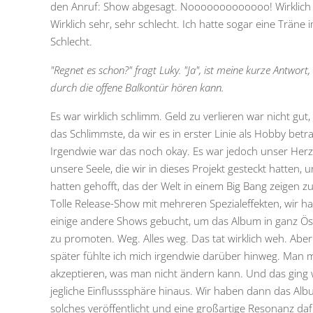
den Anruf: Show abgesagt. Nooooooooooooo! Wirklich 
Wirklich sehr, sehr schlecht. Ich hatte sogar eine Träne 
Schlecht.
"Regnet es schon?" fragt Luky. "Ja", ist meine kurze Antwort,
durch die offene Balkontür hören kann.
Es war wirklich schlimm. Geld zu verlieren war nicht gut,
das Schlimmste, da wir es in erster Linie als Hobby betr
Irgendwie war das noch okay. Es war jedoch unser Her
unsere Seele, die wir in dieses Projekt gesteckt hatten, 
hatten gehofft, das der Welt in einem Big Bang zeigen z
Tolle Release-Show mit mehreren Spezialeffekten, wir h
einige andere Shows gebucht, um das Album in ganz Ös
zu promoten. Weg. Alles weg. Das tat wirklich weh. Aber
später fühlte ich mich irgendwie darüber hinweg. Man 
akzeptieren, was man nicht ändern kann. Und das ging 
jegliche Einflusssphäre hinaus. Wir haben dann das Alb
solches veröffentlicht und eine großartige Resonanz da