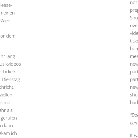
not
elease-
pre
 meinen
Sho
 Wien
ove
vid
 vor dem
tick
hom
ahr lang
mes
usikvideos
new
 Tickets
par
n Dienstag
part
hricht.
news
iellen
sho
s mit
bad
hr als
"Doe
ngerufen -
can 
en dann
bekam ich
It 