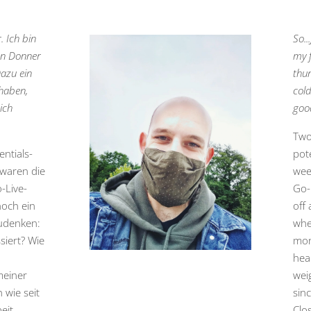
. Ich bin
So..
en Donner
my f
azu ein
thu
 haben,
cold
ich
good
Two
ntials-
pote
waren die
wee
o-Live-
Go-
noch ein
off 
zudenken:
whe
siert? Wie
mon
hea
meiner
wei
 wie seit
sin
eit
Clos