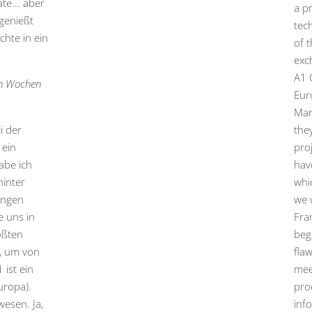
te... aber
a p
 genießt
tec
chte in ein
of 
exc
A1 
gen Wochen
Eur
Mar
i der
they
 ein
pro
abe ich
hav
hinter
whi
ungen
we 
e uns in
Fra
ößten
beg
, um von
fla
ist ein
mee
uropa).
pro
esen. Ja,
inf