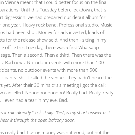
 in Vienna meant that I could better focus on the final
parations. Until this Tuesday before lockdown, that is.
rt digression: we had prepared our debut album for
r one year. Heavy rock band. Professional studio. Music
eos had been shot. Money for ads invested, loads of
ets for the release show sold. And then - sitting in my
e office this Tuesday, there was a first Whatsapp
sage. Then a second. Then a third. Then there was the
s. Bad news: No indoor events with more than 100
ticipants, no outdoor events with more than 500
icipants. Shit. I called the venue - they hadn't heard the
 yet. After their 30 mins crisis meeting I got the call:
w cancelled. Nooooooooooooo! Really bad. Really, really
. I even had a tear in my eye. Bad.
s it rain already?" asks Luky. "Yes", is my short answer as I
hear it through the open balcony door.
was really bad. Losing money was not good, but not the