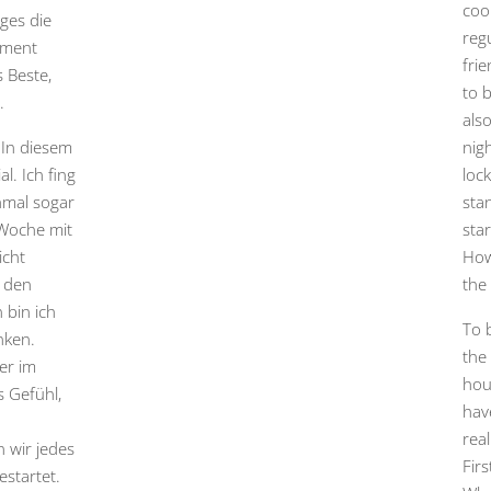
coo
ages die
reg
oment
fri
s Beste,
to 
.
als
 In diesem
nig
l. Ich fing
lock
hmal sogar
sta
 Woche mit
star
icht
How
i den
the
 bin ich
To b
nken.
the
er im
hous
s Gefühl,
have
rea
 wir jedes
Fir
estartet.