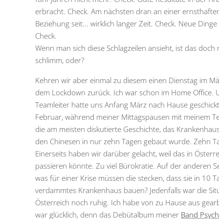
erbracht. Check. Am nächsten dran an einer ernsthafte
Beziehung seit... wirklich langer Zeit. Check. Neue Ding
Check.
Wenn man sich diese Schlagzeilen ansieht, ist das doch 
schlimm, oder?
Kehren wir aber einmal zu diesem einen Dienstag im Mä
dem Lockdown zurück. Ich war schon im Home Office. 
Teamleiter hatte uns Anfang März nach Hause geschickt
Februar, während meiner Mittagspausen mit meinem T
die am meisten diskutierte Geschichte, das Krankenhaus
den Chinesen in nur zehn Tagen gebaut wurde. Zehn T
Einerseits haben wir darüber gelacht, weil das in Österre
passieren könnte. Zu viel Bürokratie. Auf der anderen Se
was für einer Krise müssen die stecken, dass sie in 10 T
verdammtes Krankenhaus bauen? Jedenfalls war die Situ
Österreich noch ruhig. Ich habe von zu Hause aus gearbe
war glücklich, denn das Debütalbum meiner
Band Psych