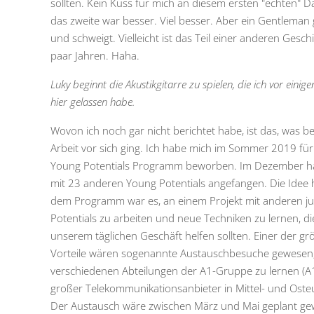
sollten. Kein Kuss für mich an diesem ersten "echten" Da
das zweite war besser. Viel besser. Aber ein Gentleman
und schweigt. Vielleicht ist das Teil einer anderen Geschi
paar Jahren. Haha.
Luky beginnt die Akustikgitarre zu spielen, die ich vor eini
hier gelassen habe.
Wovon ich noch gar nicht berichtet habe, ist das, was be
Arbeit vor sich ging. Ich habe mich im Sommer 2019 für
Young Potentials Programm beworben. Im Dezember h
mit 23 anderen Young Potentials angefangen. Die Idee 
dem Programm war es, an einem Projekt mit anderen j
Potentials zu arbeiten und neue Techniken zu lernen, di
unserem täglichen Geschäft helfen sollten. Einer der gr
Vorteile wären sogenannte Austauschbesuche gewesen
verschiedenen Abteilungen der A1-Gruppe zu lernen (A1 
großer Telekommunikationsanbieter in Mittel- und Oste
Der Austausch wäre zwischen März und Mai geplant gew