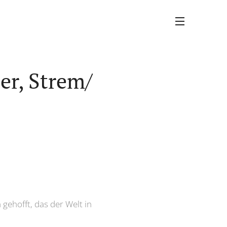
er, Strem/
 gehofft, das der Welt in