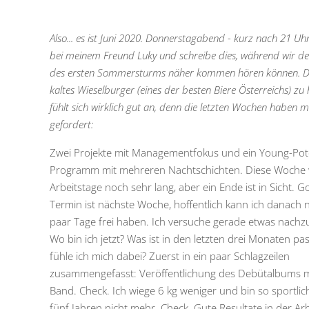
Also... es ist Juni 2020. Donnerstagabend - kurz nach 21 Uhr
bei meinem Freund Luky und schreibe dies, während wir d
des ersten Sommersturms näher kommen hören können. D
kaltes Wieselburger (eines der besten Biere Österreichs) zu
fühlt sich wirklich gut an, denn die letzten Wochen haben m
gefordert:
Zwei Projekte mit Managementfokus und ein Young-Pote
Programm mit mehreren Nachtschichten. Diese Woche 
Arbeitstage noch sehr lang, aber ein Ende ist in Sicht. G
Termin ist nächste Woche, hoffentlich kann ich danach 
paar Tage frei haben. Ich versuche gerade etwas nach
Wo bin ich jetzt? Was ist in den letzten drei Monaten pas
fühle ich mich dabei? Zuerst in ein paar Schlagzeilen
zusammengefasst: Veröffentlichung des Debütalbums 
Band. Check. Ich wiege 6 kg weniger und bin so sportlich
fünf Jahren nicht mehr. Check. Gute Resultate in der Arb