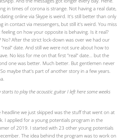
tsApp. And the messages got longer every day. Hehe.
ng in times of corona is strange. Not having a real date,
dating online via Skype is weird. It's still better than only
g in contact via messengers, but still it's weird. You miss
 feeling on how your opposite is behaving. Is it real?
? No? After the strict lock-down was over we had our
t "real" date. And still we were not sure about how to
ve. No kiss for me on that first "real" date... but the
ond one was better. Much better. But gentlemen never
. So maybe that's part of another story in a few years.
a.
 starts to play the acoustic guitar I left here some weeks
.
 headline we just skipped was the stuff that went on at
k. I applied for a young potentials program in the
mer of 2019. I started with 23 other young potentials
December. The idea behind the program was to work on