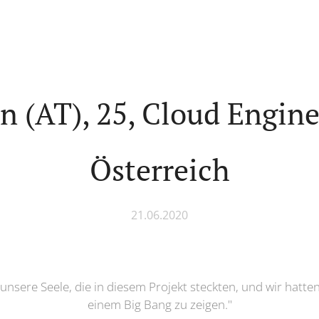
n (AT), 25, Cloud Engine
Österreich
21.06.2020
nsere Seele, die in diesem Projekt steckten, und wir hatten
einem Big Bang zu zeigen."