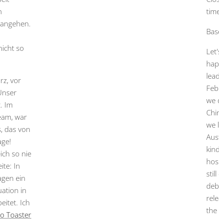
n
tim
e angehen.
Bas
nicht so
Let
hap
lea
rz, vor
Feb
Unser
we 
. Im
Chi
eam, war
we 
, das von
Aus
age!
kind
ich so nie
hos
ite: In
sti
agen ein
deb
ation in
rel
itet. Ich
the
o Toaster