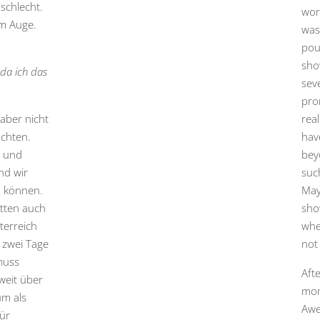
schlecht.
wor
im Auge.
was
pou
sho
 da ich das
sev
pro
 aber nicht
real
achten.
hav
z und
bey
und wir
suc
u können.
May
atten auch
sho
terreich
whe
 zwei Tage
not
muss
Aft
weit über
mom
um als
Awe
für