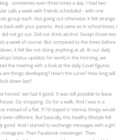
king - sometimes even three times a day. I had two
ular calls a week with friends scheduled - with one
ends group each. Not going out otherwise, it felt strange
be back with your parents. And same as in school times, I
o did not go out. Did not drink alcohol. Except those two
hts a week of course. But compared to the times before
down, it felt like not doing anything at all. At our daily
ndups (status updates for work) in the morning, we
ted the meeting with a look at the daily Covid figures.
 are things developing? How's the curve? How long will
 lock-down last?
e honest: we had it good. It was still possible to leave
 house. Go shopping. Go for a walk. And I was in a
e instead of a flat. If I'd stayed in Vienna, things would
 been different. But basically, this healthy lifestyle felt
lly good. And I started to exchange messages with a girl.
st Instagram. Then Facebook messenger. Then