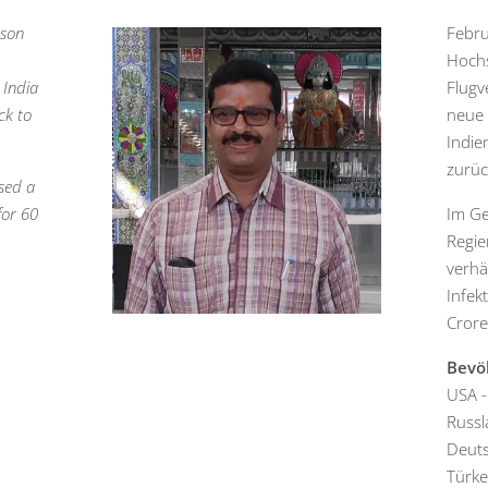
ason
Febru
Hochs
 India
Flugv
ck to
neue 
Indie
zurüc
sed a
for 60
Im Ge
Regie
verhä
Infekt
Crore 
Bevö
USA -
Russl
Deuts
Türke