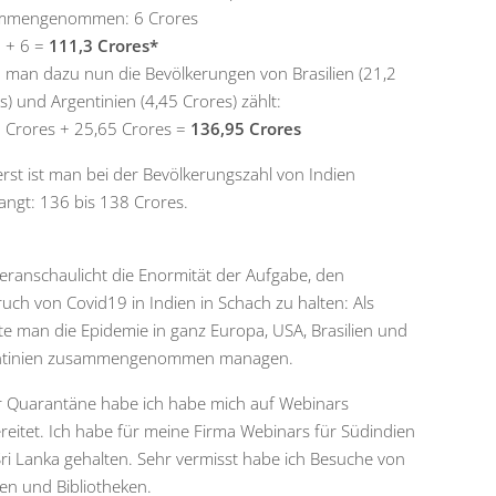
mmengenommen: 6 Crores
 + 6 =
111,3 Crores*
man dazu nun die Bevölkerungen von Brasilien (21,2
s) und Argentinien (4,45 Crores) zählt:
 Crores + 25,65 Crores =
136,95 Crores
 erst ist man bei der Bevölkerungszahl von Indien
angt: 136 bis 138 Crores.
eranschaulicht die Enormität der Aufgabe, den
uch von Covid19 in Indien in Schach zu halten: Als
e man die Epidemie in ganz Europa, USA, Brasilien und
ntinien zusammengenommen managen.
r Quarantäne habe ich habe mich auf Webinars
reitet. Ich habe für meine Firma Webinars für Südindien
ri Lanka gehalten. Sehr vermisst habe ich Besuche von
n und Bibliotheken.