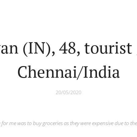
n (IN), 48, tourist
Chennai/India
20/05/2020
 for me was to buy groceries as they were expensive due to the