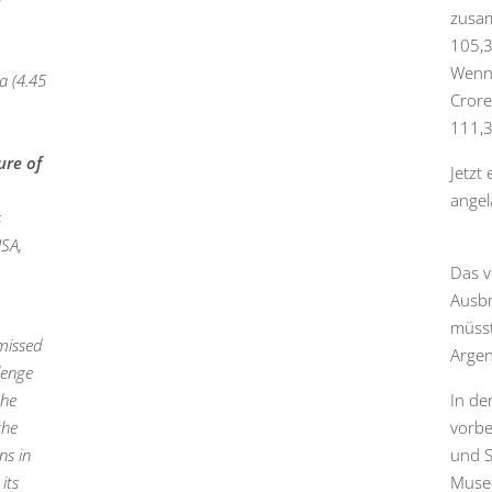
zusa
105,3
Wenn 
a (4.45
Crore
111,3
ure of
Jetzt
angel
s
USA,
Das v
Ausbr
müsst
missed
Arge
lenge
the
In de
the
vorbe
ns in
und S
its
Musee