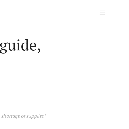
 guide,
 shortage of supplies.
"