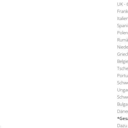
UK - 
Frank
Italie
Spani
Polen
Rumän
Niede
Griec
Belgi
Tsche
Portu
Schwe
Ungar
Schwe
Bulga
Dänem
*Gesa
Dazu 
6