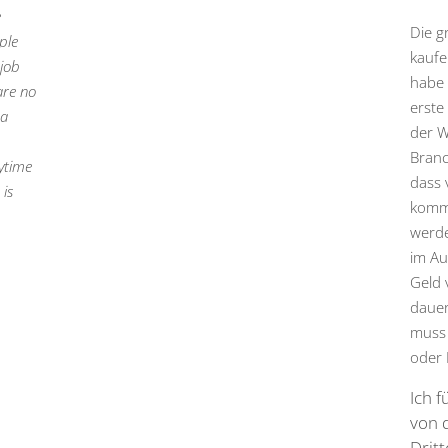
e
Die g
ple
kaufe
 job
habe 
are no
erste
 a
der W
Branc
nytime
dass 
 is
komme
werde
im Au
Geld 
dauer
muss 
oder 
Ich f
von 
Drit