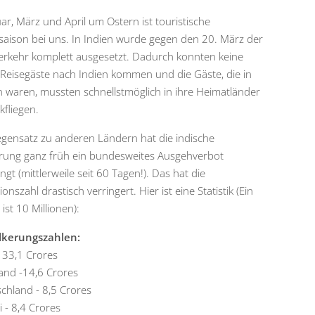
ar, März und April um Ostern ist touristische
aison bei uns. In Indien wurde gegen den 20. März der
erkehr komplett ausgesetzt. Dadurch konnten keine
Reisegäste nach Indien kommen und die Gäste, die in
n waren, mussten schnellstmöglich in ihre Heimatländer
kfliegen.
gensatz zu anderen Ländern hat die indische
rung ganz früh ein bundesweites Ausgehverbot
ngt (mittlerweile seit 60 Tagen!). Das hat die
ionszahl drastisch verringert. Hier ist eine Statistik
(Ein
ist 10 Millionen):
lkerungszahlen:
 33,1 Crores
and -14,6 Crores
chland - 8,5 Crores
i - 8,4 Crores