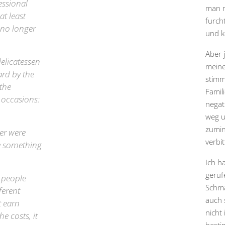
essional
man m
at least
furch
m no longer
und k
Aber 
delicatessen
meine
ard by the
stimm
 the
Famil
 occasions:
negati
weg u
zumin
ter were
verbit
e something
Ich h
geruf
y people
Schma
ferent
auch 
t earn
nicht
e costs, it