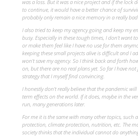
was a loss. But it was a nice project and if the loc
to continue, it would have a better chance of survivin
probably only remain a nice memory in a really bad
I also tried to keep my agency going and keep my 
busy. Especially in these tough times, I don't want t
or make them feel like I have no use for them anymo
keeping these small projects alive is difficult and I a
won't save my agency. So I think back and forth how 
on, but there are no real plans yet. So far I have no
strategy that I myself find convincing.
I honestly don't really believe that the pandemic will
term effects on the world. If it does, maybe in the ve
run, many generations later.
For me it is the same with many other topics, such 
protection, climate protection, nutrition, etc. The ma
society thinks that the individual cannot do anythi