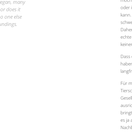
möcht
t vegan, many
oder 
or does it
kann.
no one else
schwe
oundings.
Daher
echte 
keine
Dass 
haben 
langfr
Für m
Tiers
Gesel
ausri
bring
es ja 
Nachb