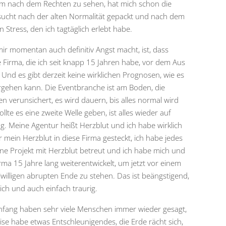
um nach dem Rechten zu sehen, hat mich schon die
ucht nach der alten Normalität gepackt und nach dem
n Stress, den ich tagtäglich erlebt habe.
ir momentan auch definitiv Angst macht, ist, dass
 Firma, die ich seit knapp 15 Jahren habe, vor dem Aus
. Und es gibt derzeit keine wirklichen Prognosen, wie es
rgehen kann. Die Eventbranche ist am Boden, die
n verunsichert, es wird dauern, bis alles normal wird
llte es eine zweite Welle geben, ist alles wieder auf
g. Meine Agentur heißt Herzblut und ich habe wirklich
 mein Herzblut in diese Firma gesteckt, ich habe jedes
lne Projekt mit Herzblut betreut und ich habe mich und
irma 15 Jahre lang weiterentwickelt, um jetzt vor einem
iwilligen abrupten Ende zu stehen. Das ist beängstigend,
lich und auch einfach traurig.
fang haben sehr viele Menschen immer wieder gesagt,
rise habe etwas Entschleunigendes, die Erde rächt sich,