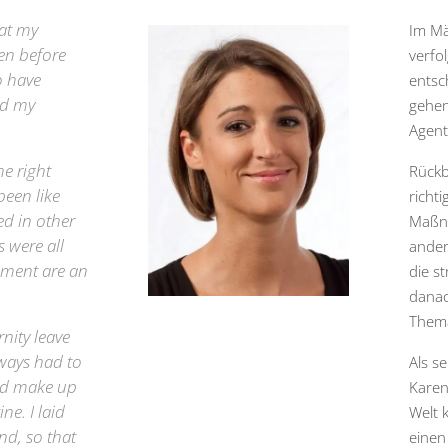
hat my
Im Mä
en before
verfo
o have
entsc
nd my
gehen
Agent
he right
Rückb
been like
richti
d in other
Maßn
s were all
ander
nment are an
die s
danac
Them
nity leave
lways had to
Als s
ld make up
Karen
ne. I laid
Welt 
nd, so that
einen