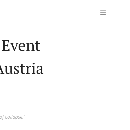
 Event
Austria
f collapse."