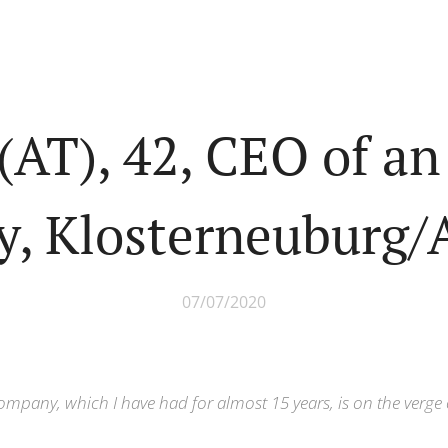
 (AT), 42, CEO of an
, Klosterneuburg/
07/07/2020
mpany, which I have had for almost 15 years, is on the verge o