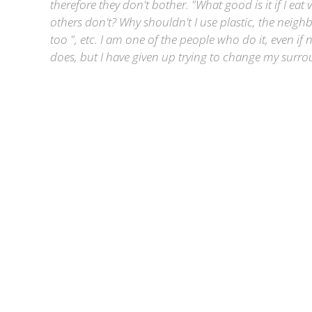
therefore they don't bother. "What good is it if I ea
others don't? Why shouldn't I use plastic, the neighb
too ", etc. I am one of the people who do it, even if 
does, but I have given up trying to change my surr