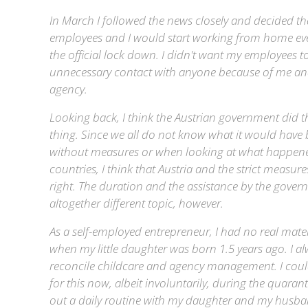
In March I followed the news closely and decided t
employees and I would start working from home ev
the official lock down. I didn't want my employees t
unnecessary contact with anyone because of me a
agency.
Looking back, I think the Austrian government did t
thing. Since we all do not know what it would have 
without measures or when looking at what happene
countries, I think that Austria and the strict measure
right. The duration and the assistance by the gover
altogether different topic, however.
As a self-employed entrepreneur, I had no real mater
when my little daughter was born 1.5 years ago. I a
reconcile childcare and agency management. I cou
for this now, albeit involuntarily, during the quaranti
out a daily routine with my daughter and my husba