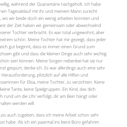
iwillig, während der Quarantäne nachgeholt. Ich habe
inen Tagesablauf mit ihr und meinem Mann zurecht
t, wo wir beide doch ein wenig arbeiten konnten und
est der Zeit haben wir gemeinsam oder abwechselnd
nserer Tochter verbracht. Es war total ungewohnt, aber
extrem schön. Meine Tochter hat mir gezeigt, dass jeder
leich gut beginnt, dass es immer einen Grund zum
ichsein gibt und dass die kleinen Dinge auch sehr wichtig
chön sein können. Meine Sorgen nebenbei hat sie nur
nzt gespürt, denke ich. Es war allerdings auch eine sehr
 Herausforderung, plötzlich auf alle Hilfen und
sserinnen für Elisa, meine Tochter, zu verzichten. Keine
keine Tante, keine Spielgruppen. Ein Kind, das dich
ich rund um die Uhr verfolgt, dir am Bein hängt oder
halten werden will.
uss auch zugeben, dass ich meine Arbeit schon sehr
sst habe. Als ich ein paarmal ins leere Büro gefahren