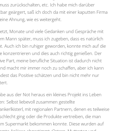
uss zurückschalten, etc. Ich habe mich darüber
tbar geärgert, saß ich doch da mit einer kaputten Firma
eine Ahnung, wie es weitergeht.
jetzt, Monate und viele Gedanken und Gespräche mit
m Mann später, muss ich zugeben, dass es natürlich
t. Auch ich bin ruhiger geworden, konnte mich auf die
ie konzentrieren und dies auch richtig genießen. Der
ve Part, meine berufliche Situation ist dadurch nicht
nd macht mir immer noch zu schaffen, aber ich kann
dest das Positive schätzen und bin nicht mehr nur
tert.
abe aus der Not heraus ein kleines Projekt ins Leben
en: Selbst liebevoll zusammen gestellte
nkerlkisterl, mit regionalen Partnern, denen es teilweise
schlecht ging oder die Produkte vertreiben, die man
 im Supermarkt bekommen konnte. Diese wurden auf