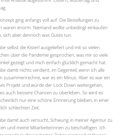
mmte Anlässe abgestimmt :Ostern, Muttertag und
tag.
onzept ging anfangs voll auf. Die Bestellungen zu
n waren enorm. Niemand wollte unbedingt einkaufen
, sich aber dennoch was Gutes tun.
be selbst die Kisterl ausgeliefert und mit so vielen
hen über die Pandemie gesprochen, was mir so viele
winkel gezeigt und mich einfach glücklich gemacht hat.
be damit nichts verdient, im Gegenteil, wenn ich alle
n zusammenrechne, war es ein Minus. Aber es war ein
es Projekt und würde der Lock Down weitergehen,
 es auch bessere Chancen zu überleben. So wird es
cheinlich nur eine schöne Erinnerung bleiben, in einer
lich schlechten Zeit.
abe damit auch versucht, Schwung in meiner Agentur zu
ten und meine Mitarbeiterinnen zu beschäftigen. Ich