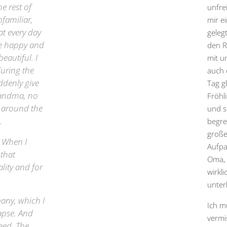
e rest of
unfre
nfamiliar,
mir e
t every day
geleg
 be happy and
den R
eautiful. I
mit u
during the
auch 
ddenly give
Tag g
grandma, no
Fröhl
u around the
und s
.
begre
große
. When I
Aufpa
 that
Oma, 
lity and for
wirkl
unter
any, which I
Ich m
lapse. And
vermi
eed. The