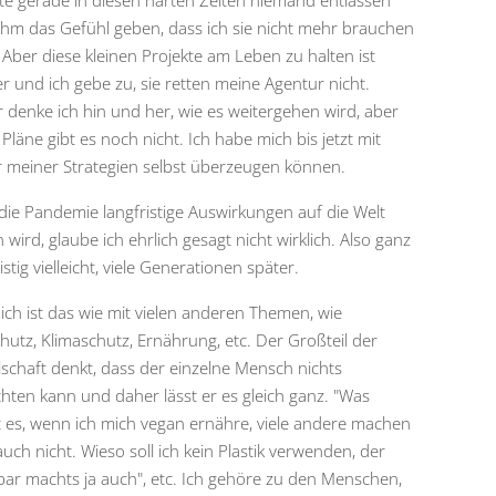
e gerade in diesen harten Zeiten niemand entlassen
ihm das Gefühl geben, dass ich sie nicht mehr brauchen
 Aber diese kleinen Projekte am Leben zu halten ist
r und ich gebe zu, sie retten meine Agentur nicht.
 denke ich hin und her, wie es weitergehen wird, aber
Pläne gibt es noch nicht. Ich habe mich bis jetzt mit
r meiner Strategien selbst überzeugen können.
die Pandemie langfristige Auswirkungen auf die Welt
wird, glaube ich ehrlich gesagt nicht wirklich. Also ganz
istig vielleicht, viele Generationen später.
ich ist das wie mit vielen anderen Themen, wie
chutz, Klimaschutz, Ernährung, etc. Der Großteil der
lschaft denkt, dass der einzelne Mensch nichts
chten kann und daher lässt er es gleich ganz. "Was
t es, wenn ich mich vegan ernähre, viele andere machen
auch nicht. Wieso soll ich kein Plastik verwenden, der
ar machts ja auch", etc. Ich gehöre zu den Menschen,