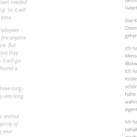
besti
k down needed
Vater
g. So it will
 time.
Das K
Oster
employees
gehen
o fire anyone
re. But
Ich ha
dmit they
Mensc
it will go
Blick
t found a
Ich ha
Koste
schön
 have long-
hätte
ry very long
wahrs
eigent
as animal
Ich h
jority of
behal
ng and