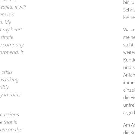
bin, 
tled, it will
Sehns
re is a
kleine
n. My
ut my heart
Was m
 single
meine
the company
steht
rupt end. It
weite
Kunde
und so
crisis
Anfan
as taking
immer
ribly
einze
y in ruins
die F
unfre
ärger
scussions
 that is
Am An
ate on the
die K