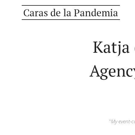
Caras de la Pandemia
Katja
Agency
"
My event-co