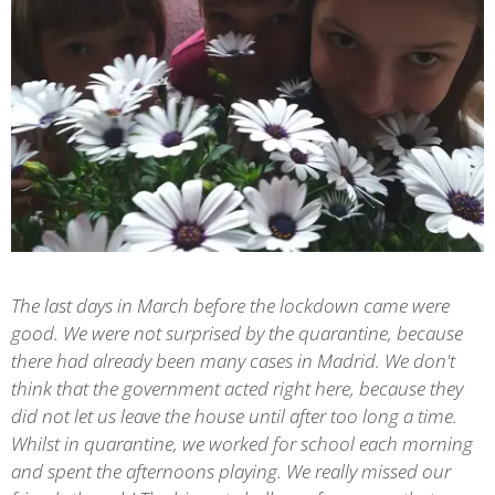
The last days in March before the lockdown came were
good. We were not surprised by the quarantine, because
there had already been many cases in Madrid. We don't
think that the government acted right here, because they
did not let us leave the house until after too long a time.
Whilst in quarantine, we worked for school each morning
and spent the afternoons playing. We really missed our