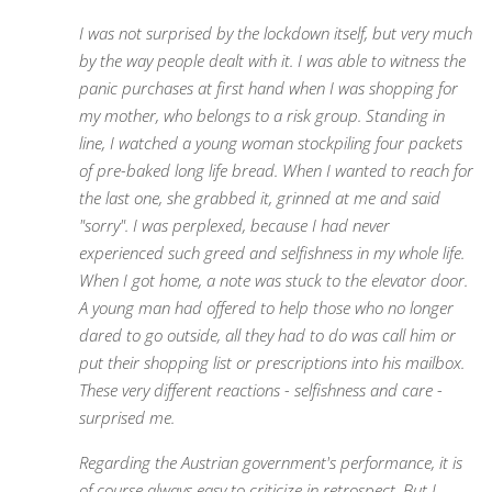
I was not surprised by the lockdown itself, but very much
by the way people dealt with it. I was able to witness the
panic purchases at first hand when I was shopping for
my mother, who belongs to a risk group. Standing in
line, I watched a young woman stockpiling four packets
of pre-baked long life bread. When I wanted to reach for
the last one, she grabbed it, grinned at me and said
"sorry". I was perplexed, because I had never
experienced such greed and selfishness in my whole life.
When I got home, a note was stuck to the elevator door.
A young man had offered to help those who no longer
dared to go outside, all they had to do was call him or
put their shopping list or prescriptions into his mailbox.
These very different reactions - selfishness and care -
surprised me.
Regarding the Austrian government's performance, it is
of course always easy to criticize in retrospect. But I