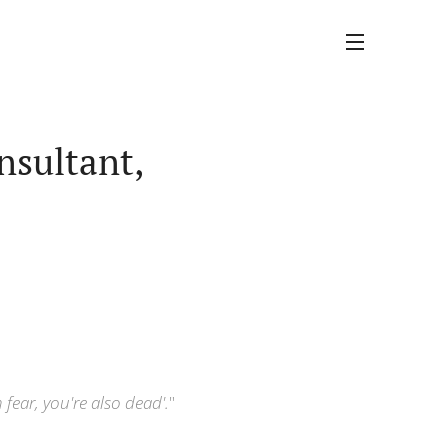
nsultant,
m fear, you're also dead'.
"