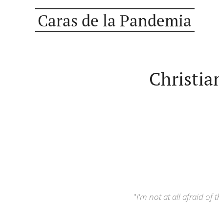
Caras de la Pandemia
Christia
"
I'm not at all afraid of 