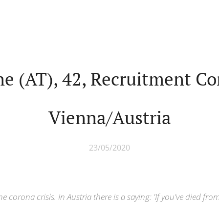
ne (AT), 42, Recruitment Co
Vienna/Austria
23/05/2020
the corona crisis. In Austria there is a saying: 'If you've died fro