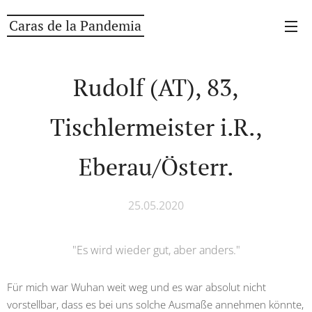
Caras de la Pandemia
Rudolf (AT), 83,
Tischlermeister i.R.,
Eberau/Österr.
25.05.2020
"Es wird wieder gut, aber anders."
Für mich war Wuhan weit weg und es war absolut nicht
vorstellbar, dass es bei uns solche Ausmaße annehmen könnte,