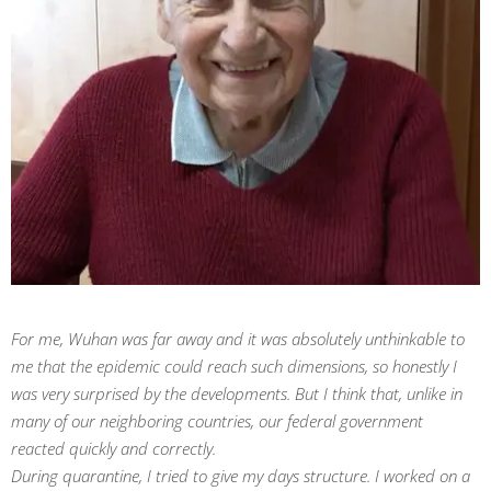
For me, Wuhan was far away and it was absolutely unthinkable to
me that the epidemic could reach such dimensions, so honestly I
was very surprised by the developments. But I think that, unlike in
many of our neighboring countries, our federal government
reacted quickly and correctly.
During quarantine, I tried to give my days structure. I worked on a