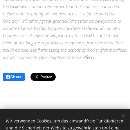
the lockdown. I do not remember that that had ever happened
before and I probably will not experience it a for second time.
One day I will tell my great-grandchildren that we always have to
assume that events that happen anywhere in the world can also
happen to us at any time. Hopefully by then I will be able to tell
them about long-term positive consequences from the crisis. That
would be nice, but if witnessing the actions of the key global political
actors, I cannot imagine long-term positive effects.
Share
caras de la pandemia / Angelika Rütgen-Dömötör © Alle Rechte
Wir verwenden Cookies, um das einwandfreie Funktionieren
vorbehalten 2020
und die Sicherheit der Website zu gewährleisten und eine