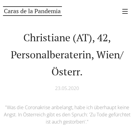
Caras de la Pandemia
Christiane (AT), 42,
Personalberaterin, Wien/
Österr.
23.05.2020
"Was die Coronakrise anbelangt, habe ich überhaupt keine
Angst. In Österreich gibt es den Spruch: 'Zu Tode gefürchtet
ist auch gestorben'."